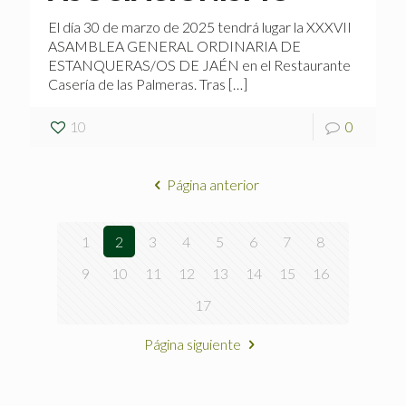
El día 30 de marzo de 2025 tendrá lugar la XXXVII
ASAMBLEA GENERAL ORDINARIA DE
ESTANQUERAS/OS DE JAÉN en el Restaurante
Casería de las Palmeras. Tras
[…]
10
0
Página anterior
1
2
3
4
5
6
7
8
9
10
11
12
13
14
15
16
17
Página siguiente