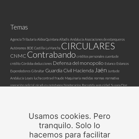
Temas
Agencia Tributaria
Aldea Quintana
Altadis
Andalucía
Asociaciones de estanqueros
CIRCULARES
Autónomos
BOE
Castilla-La Mancha
Contrabando
CNMC
créditos personales
cuenta de
Defensa del monopolio
crédito
Córdoba
deducciones
Estanco
Estancos
Jaén
Guardia Civil
Hacienda
Expendedores
Gibraltar
Junta de
Andalucía
Leyes
lucha contra el fraude
Maquinaria
medidas
normas
normativa
operación policial
picadura
préstamos hipotecarios
Recogida
seguridad
Susana Díaz
tabaco ilegal
Tabaco
tarjetas
Timbre
trabajadores de estancos
trabajo
directo
trazabilidad
Valdemoro
venta tabaco ilegal
Usamos cookies. Pero
tranquilo. Solo lo
Patrocinadores
hacemos para facilitar