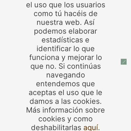
el uso que los usuarios
como tú hacéis de
nuestra web. Así
podemos elaborar
estadísticas e
identificar lo que
© 2017 - 2024. Todos los derechos reservados.
funciona y mejorar lo
Asociación de Expendedores de tabaco y timbre de la
Provincia de Jaén | Diseño web:
Bps Aldiseño
que no. Si continúas
Zona privada
navegando
Avisos legales, política de privacidad y política de
entendemos que
cookies
Mapa web
aceptas el uso que le
damos a las cookies.
Más información sobre
cookies y como
deshabilitarlas
aquí.