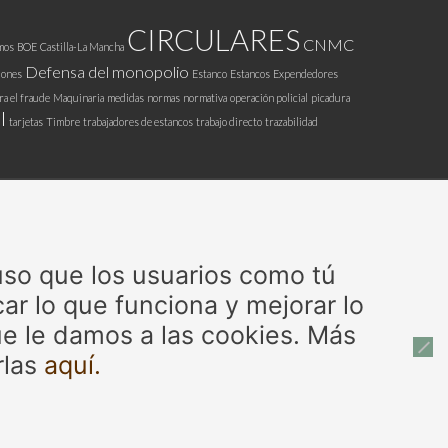
CIRCULARES
CNMC
mos
BOE
Castilla-La Mancha
Defensa del monopolio
iones
Estanco
Estancos
Expendedores
ra el fraude
Maquinaria
medidas
normas
normativa
operación policial
picadura
l
tarjetas
Timbre
trabajadores de estancos
trabajo directo
trazabilidad
 uso que los usuarios como tú
ar lo que funciona y mejorar lo
e le damos a las cookies. Más
rlas
aquí.