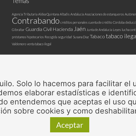
Temas
Agencia Tributaria
Aldea Quintana
Altadis
Andalucía
Asociaciones de estanqueros
Autóno
Contrabando
créditos personales
cuenta de crédito
Córdoba
deducc
Jaén
Guardia Civil
Hacienda
Gibraltar
Junta de Andalucía
Leyes
lucha cont
tabaco ilega
Tabaco
préstamos hipotecarios
Recogida
seguridad
Susana Díaz
Valdemoro
venta tabaco ilegal
Patrocinadores
lo. Solo lo hacemos para facilitar el
emos elaborar estadísticas e identific
do entendemos que aceptas el uso qu
ión sobre cookies y como deshabilita
Aceptar
ociación de Expendedores de