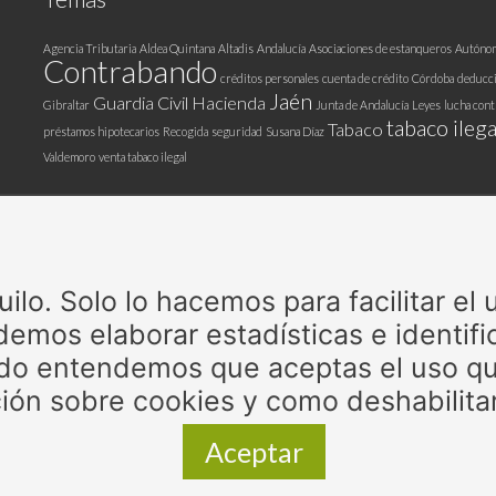
Agencia Tributaria
Aldea Quintana
Altadis
Andalucía
Asociaciones de estanqueros
Autóno
Contrabando
créditos personales
cuenta de crédito
Córdoba
deducc
Jaén
Guardia Civil
Hacienda
Gibraltar
Junta de Andalucía
Leyes
lucha cont
tabaco ilega
Tabaco
préstamos hipotecarios
Recogida
seguridad
Susana Díaz
Valdemoro
venta tabaco ilegal
Patrocinadores
lo. Solo lo hacemos para facilitar el
emos elaborar estadísticas e identific
do entendemos que aceptas el uso qu
ión sobre cookies y como deshabilita
Aceptar
ociación de Expendedores de