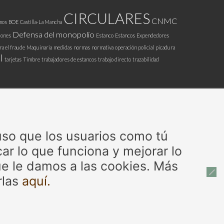
CIRCULARES
CNMC
mos
BOE
Castilla-La Mancha
Defensa del monopolio
iones
Estanco
Estancos
Expendedores
ra el fraude
Maquinaria
medidas
normas
normativa
operación policial
picadura
l
tarjetas
Timbre
trabajadores de estancos
trabajo directo
trazabilidad
 uso que los usuarios como tú
ar lo que funciona y mejorar lo
e le damos a las cookies. Más
rlas
aquí.