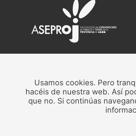
CIF: G23205172
Inscrita en el Registro de Asociaciones de Andalucía
Usamos cookies. Pero tranqui
con el número 23/230.
hacéis de nuestra web. Así pod
Contacta con ASEPROJ a través del correo
que no. Si continúas navegan
info@aseproj.com
informac
© 2017 - 2024. Todos los derechos reservados. As