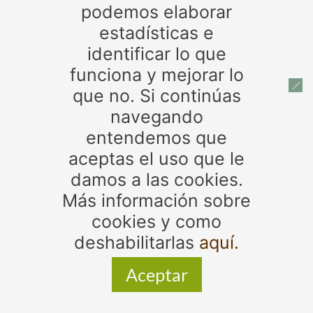
tabaco ilegal
Tabaco
podemos elaborar
tarjetas
Timbre
trabajadores de estancos
trabajo
directo
trazabilidad
Valdemoro
venta tabaco ilegal
estadísticas e
identificar lo que
funciona y mejorar lo
Patrocinadores
que no. Si continúas
navegando
entendemos que
aceptas el uso que le
damos a las cookies.
Más información sobre
cookies y como
© 2017 - 2024. Todos los derechos reservados.
deshabilitarlas
aquí.
Asociación de Expendedores de tabaco y timbre de la
Provincia de Jaén | Diseño web:
Bps Aldiseño
Aceptar
Zona privada
Avisos legales, política de privacidad y política de