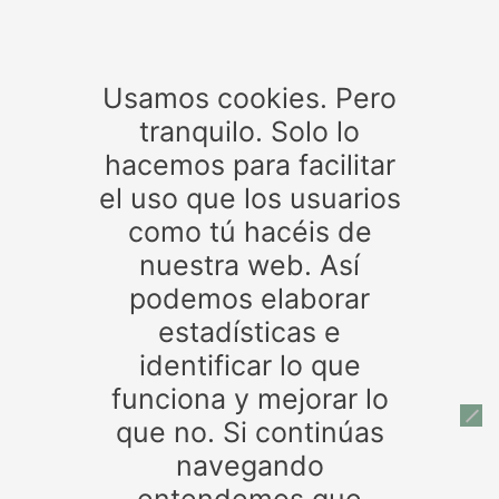
Temas
Usamos cookies. Pero
Agencia Tributaria
Aldea Quintana
Altadis
Andalucía
Asociaciones de estanqueros
CIRCULARES
tranquilo. Solo lo
Autónomos
BOE
Castilla-La Mancha
Contrabando
hacemos para facilitar
CNMC
créditos personales
cuenta de
Defensa del monopolio
el uso que los usuarios
crédito
Córdoba
deducciones
Estanco
Estancos
Jaén
Guardia Civil
Hacienda
Expendedores
Gibraltar
Junta de
como tú hacéis de
Andalucía
Leyes
lucha contra el fraude
Maquinaria
medidas
normas
normativa
nuestra web. Así
operación policial
picadura
préstamos hipotecarios
Recogida
seguridad
Susana Díaz
tabaco ilegal
Tabaco
podemos elaborar
tarjetas
Timbre
trabajadores de estancos
trabajo
directo
trazabilidad
Valdemoro
venta tabaco ilegal
estadísticas e
identificar lo que
funciona y mejorar lo
Patrocinadores
que no. Si continúas
navegando