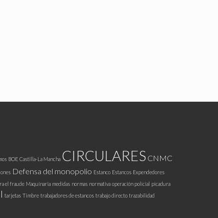
CIRCULARES
CNMC
mos
BOE
Castilla-La Mancha
Defensa del monopolio
iones
Estanco
Estancos
Expendedores
ra el fraude
Maquinaria
medidas
normas
normativa
operación policial
picadura
l
tarjetas
Timbre
trabajadores de estancos
trabajo directo
trazabilidad