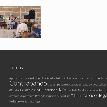
Temas
Agencia Tributaria
Aldea Quintana
Altadis
Andalucía
Asociaciones de estanqueros
Autóno
Contrabando
créditos personales
cuenta de crédito
Córdoba
deducc
Jaén
Guardia Civil
Hacienda
Gibraltar
Junta de Andalucía
Leyes
lucha cont
tabaco ilega
Tabaco
préstamos hipotecarios
Recogida
seguridad
Susana Díaz
Valdemoro
venta tabaco ilegal