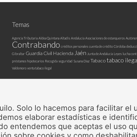
Temas
Agencia Tributaria
Aldea Quintana
Altadis
Andalucía
Asociaciones de estanqueros
Autóno
Contrabando
créditos personales
cuenta de crédito
Córdoba
deducc
Jaén
Guardia Civil
Hacienda
Gibraltar
Junta de Andalucía
Leyes
lucha cont
tabaco ilega
Tabaco
préstamos hipotecarios
Recogida
seguridad
Susana Díaz
Valdemoro
venta tabaco ilegal
Patrocinadores
lo. Solo lo hacemos para facilitar el
emos elaborar estadísticas e identific
do entendemos que aceptas el uso qu
ión sobre cookies y como deshabilita