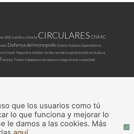
CIRCULARES
CNMC
mos
BOE
Castilla-La Mancha
Defensa del monopolio
iones
Estanco
Estancos
Expendedores
ra el fraude
Maquinaria
medidas
normas
normativa
operación policial
picadura
l
tarjetas
Timbre
trabajadores de estancos
trabajo directo
trazabilidad
 uso que los usuarios como tú
ar lo que funciona y mejorar lo
e le damos a las cookies. Más
rlas
aquí.