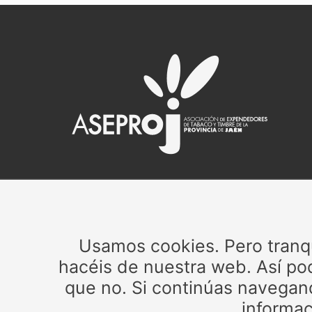
CIF: G23205172
Inscrita en el Registro de Asociaciones de Andalucía
Usamos cookies. Pero tranqui
con el número 23/230.
hacéis de nuestra web. Así pod
Contacta con ASEPROJ a través del correo
que no. Si continúas navegan
info@aseproj.com
informac