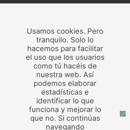
Temas
Usamos cookies. Pero
Agencia Tributaria
Aldea Quintana
Altadis
Andalucía
Asociaciones de estanqueros
CIRCULARES
tranquilo. Solo lo
Autónomos
BOE
Castilla-La Mancha
Contrabando
hacemos para facilitar
CNMC
créditos personales
cuenta de
Defensa del monopolio
el uso que los usuarios
crédito
Córdoba
deducciones
Estanco
Estancos
Jaén
Guardia Civil
Hacienda
Expendedores
Gibraltar
Junta de
como tú hacéis de
Andalucía
Leyes
lucha contra el fraude
Maquinaria
medidas
normas
normativa
nuestra web. Así
operación policial
picadura
préstamos hipotecarios
Recogida
seguridad
Susana Díaz
tabaco ilegal
Tabaco
podemos elaborar
tarjetas
Timbre
trabajadores de estancos
trabajo
directo
trazabilidad
Valdemoro
venta tabaco ilegal
estadísticas e
identificar lo que
funciona y mejorar lo
Patrocinadores
que no. Si continúas
navegando