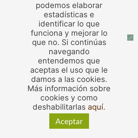
tabaco ilegal
Tabaco
podemos elaborar
tarjetas
Timbre
trabajadores de estancos
trabajo
directo
trazabilidad
Valdemoro
venta tabaco ilegal
estadísticas e
identificar lo que
funciona y mejorar lo
Patrocinadores
que no. Si continúas
navegando
entendemos que
aceptas el uso que le
damos a las cookies.
Más información sobre
cookies y como
© 2017 - 2024. Todos los derechos reservados.
deshabilitarlas
aquí.
Asociación de Expendedores de tabaco y timbre de la
Provincia de Jaén | Diseño web:
Bps Aldiseño
Aceptar
Zona privada
Avisos legales, política de privacidad y política de