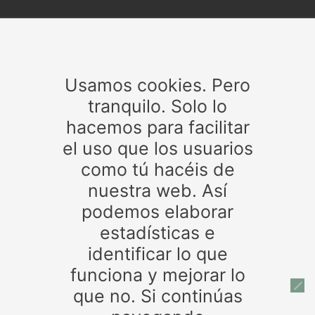
Temas
Usamos cookies. Pero
Agencia Tributaria
Aldea Quintana
Altadis
Andalucía
Asociaciones de estanqueros
CIRCULARES
tranquilo. Solo lo
Autónomos
BOE
Castilla-La Mancha
Contrabando
hacemos para facilitar
CNMC
créditos personales
cuenta de
Defensa del monopolio
el uso que los usuarios
crédito
Córdoba
deducciones
Estanco
Estancos
Jaén
Guardia Civil
Hacienda
Expendedores
Gibraltar
Junta de
como tú hacéis de
Andalucía
Leyes
lucha contra el fraude
Maquinaria
medidas
normas
normativa
nuestra web. Así
operación policial
picadura
préstamos hipotecarios
Recogida
seguridad
Susana Díaz
tabaco ilegal
Tabaco
podemos elaborar
tarjetas
Timbre
trabajadores de estancos
trabajo
directo
trazabilidad
Valdemoro
venta tabaco ilegal
estadísticas e
identificar lo que
funciona y mejorar lo
Patrocinadores
que no. Si continúas