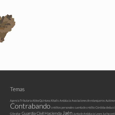
Temas
Agencia Tributaria
Aldea Quintana
Altadis
Andalucía
Asociaciones de estanqueros
Autóno
Contrabando
créditos personales
cuenta de crédito
Córdoba
deducc
Jaén
Guardia Civil
Hacienda
Gibraltar
Junta de Andalucía
Leyes
lucha cont