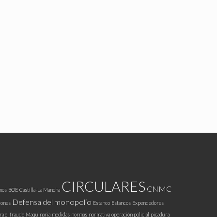
CIRCULARES
CNMC
mos
BOE
Castilla-La Mancha
Defensa del monopolio
iones
Estanco
Estancos
Expendedores
ra el fraude
Maquinaria
medidas
normas
normativa
operación policial
picadura